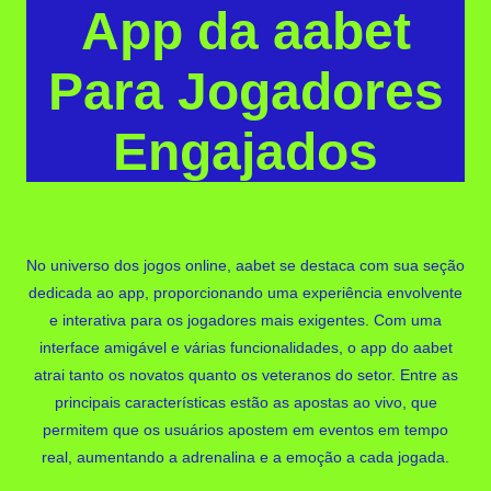
App da aabet
Para Jogadores
Engajados
No universo dos jogos online, aabet se destaca com sua seção
dedicada ao app, proporcionando uma experiência envolvente
e interativa para os jogadores mais exigentes. Com uma
interface amigável e várias funcionalidades, o app do aabet
atrai tanto os novatos quanto os veteranos do setor. Entre as
principais características estão as apostas ao vivo, que
permitem que os usuários apostem em eventos em tempo
real, aumentando a adrenalina e a emoção a cada jogada.