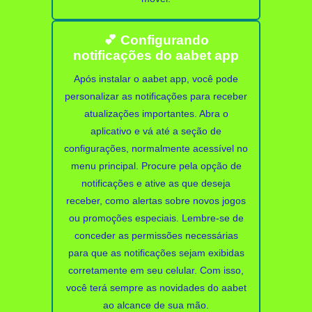
💕 Configurando
notificações do aabet app
Após instalar o aabet app, você pode
personalizar as notificações para receber
atualizações importantes. Abra o
aplicativo e vá até a seção de
configurações, normalmente acessível no
menu principal. Procure pela opção de
notificações e ative as que deseja
receber, como alertas sobre novos jogos
ou promoções especiais. Lembre-se de
conceder as permissões necessárias
para que as notificações sejam exibidas
corretamente em seu celular. Com isso,
você terá sempre as novidades do aabet
ao alcance de sua mão.