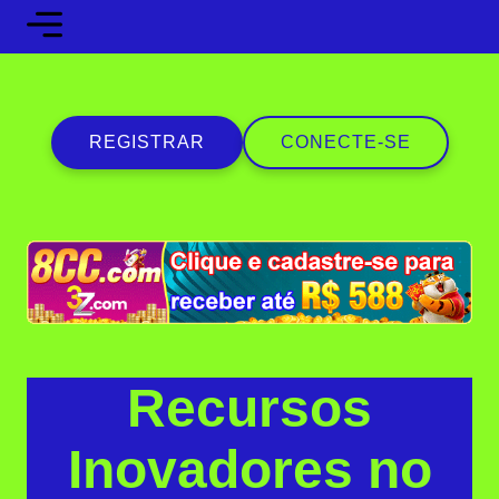
REGISTRAR
CONECTE-SE
Recursos
Inovadores no